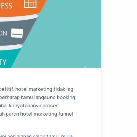
titif, hotel marketing tidak lagi
l berharap tamu langsung booking
dahal kenyataannya proses
lah peran hotel marketing funnel
i perjalanan calon tamu, mulai