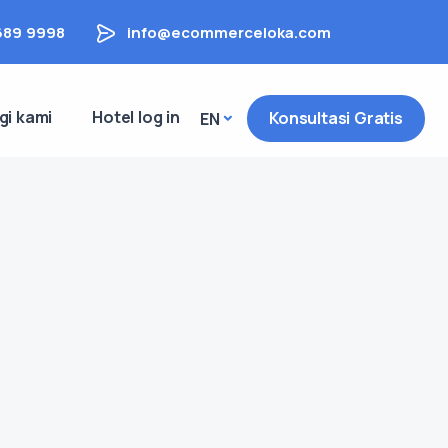
689 9998
info@ecommerceloka.com
gi kami
Hotel log in
Konsultasi Gratis
EN