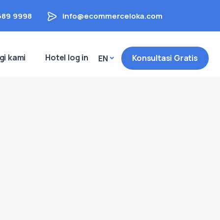
689 9998
info@ecommerceloka.com
gi kami
Hotel log in
Konsultasi Gratis
EN